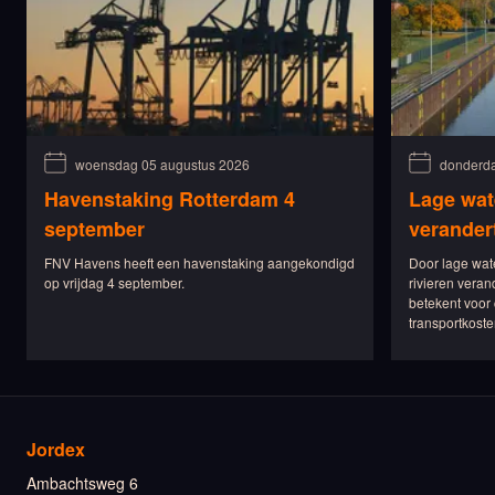
woensdag 05 augustus 2026
donderda
Havenstaking Rotterdam 4
Lage wat
september
verander
FNV Havens heeft een havenstaking aangekondigd
Door lage wat
op vrijdag 4 september.
rivieren veran
betekent voor 
transportkoste
Jordex
Ambachtsweg 6