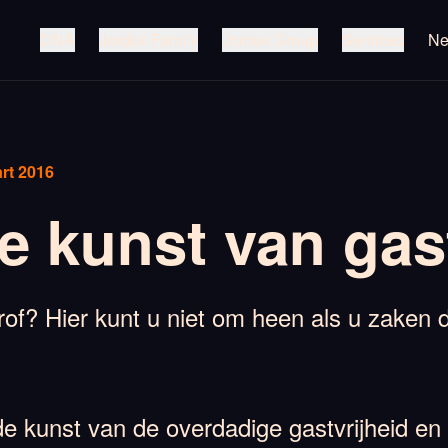
DNA
Jordex Family
Jordex Group
Services
N
rt 2016
e kunst van gas
f? Hier kunt u niet om heen als u zaken d
 de kunst van de overdadige gastvrijheid en