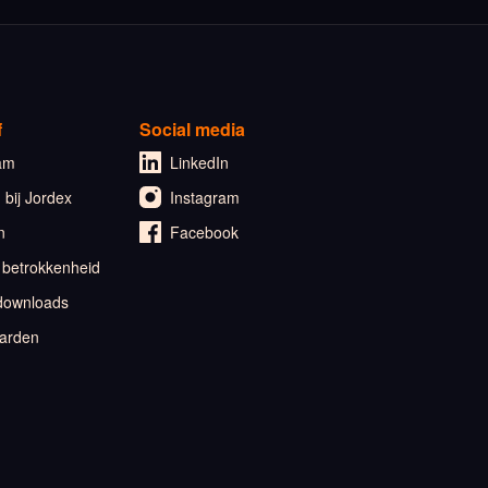
f
Social media
am
LinkedIn
bij Jordex
Instagram
n
Facebook
 betrokkenheid
downloads
arden