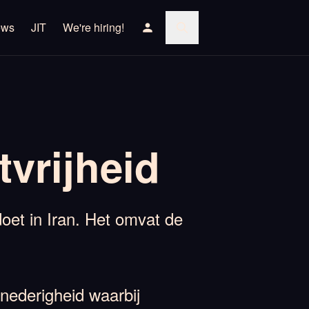
ews
JIT
We're hiring!
tvrijheid
oet in Iran. Het omvat de
 nederigheid waarbij