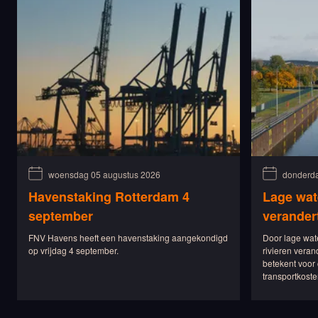
woensdag 05 augustus 2026
donderda
Havenstaking Rotterdam 4
Lage wat
september
verander
FNV Havens heeft een havenstaking aangekondigd
Door lage wat
op vrijdag 4 september.
rivieren veran
betekent voor 
transportkoste