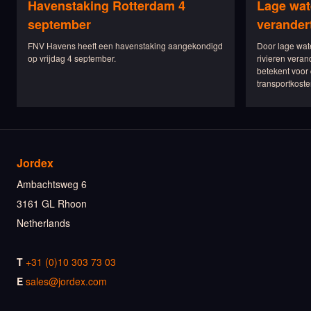
Havenstaking Rotterdam 4
Lage wat
september
verander
FNV Havens heeft een havenstaking aangekondigd
Door lage wat
op vrijdag 4 september.
rivieren veran
betekent voor 
transportkoste
Jordex
Ambachtsweg 6
3161 GL Rhoon
Netherlands
T
+31 (0)10 303 73 03
E
sales@jordex.com