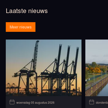
Laatste nieuws
Meer nieuws
woensdag 05 augustus 2026
donderda