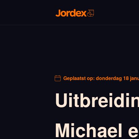
Geplaatst op:
donderdag 18 janu
Uitbreidi
Michael 