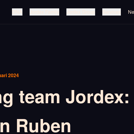
DNA
Jordex Family
Jordex Group
Services
N
ari 2024
ng team Jordex: 
en Ruben