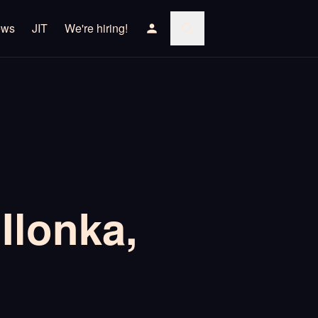
ews
JIT
We're hiring!
Ilonka,