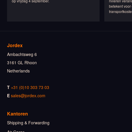
op vrijdag 4 september.
rivieren veran
betekent voor 
transportkoste
Jordex
Ambachtsweg 6
3161 GL Rhoon
Netherlands
T
+31 (0)10 303 73 03
E
sales@jordex.com
Kantoren
Shipping & Forwarding