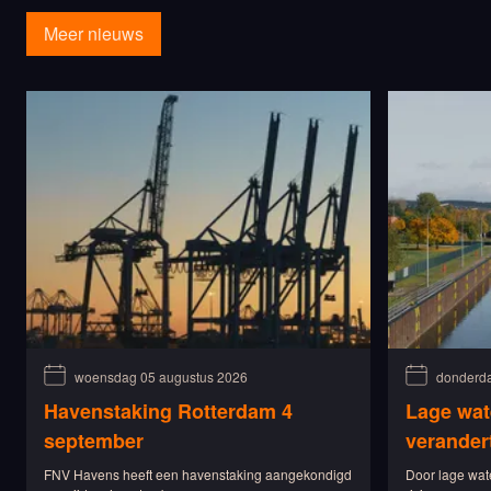
Meer nieuws
woensdag 05 augustus 2026
donderda
Havenstaking Rotterdam 4
Lage wat
september
verander
FNV Havens heeft een havenstaking aangekondigd
Door lage wat