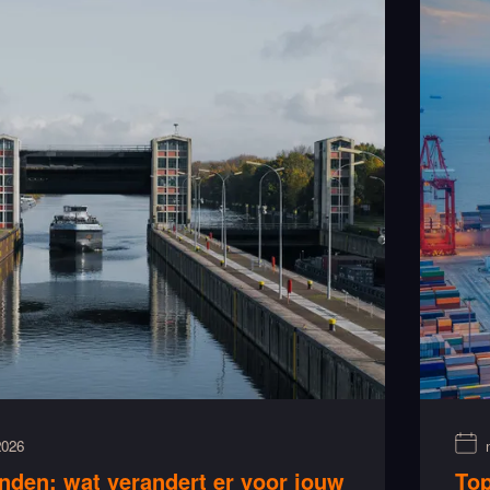
2026
nden: wat verandert er voor jouw
Top