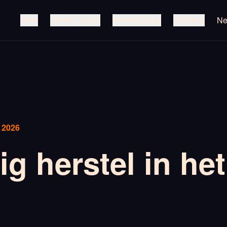
DNA
Jordex Family
Jordex Group
Services
N
 2026
ig herstel in he