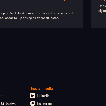
De ti
digit
 op de Nederlandse rivieren verandert de binnenvaart.
oor capaciteit, planning en transportkosten.
f
Social media
am
LinkedIn
bij Jordex
Instagram