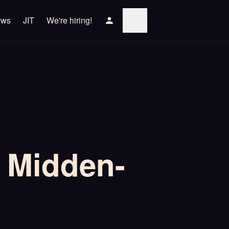
ews
JIT
We're hiring!
t Midden-