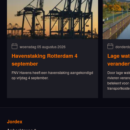
woensdag 05 augustus 2026
donderda
Havenstaking Rotterdam 4
Lage wat
september
verander
FNV Havens heeft een havenstaking aangekondigd
Door lage wat
op vrijdag 4 september.
rivieren veran
betekent voor 
transportkoste
Jordex