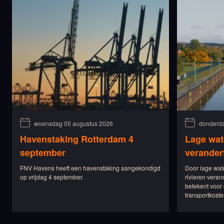
woensdag 05 augustus 2026
donderda
Havenstaking Rotterdam 4
Lage wat
september
verander
FNV Havens heeft een havenstaking aangekondigd
Door lage wat
op vrijdag 4 september.
rivieren veran
betekent voor 
transportkoste