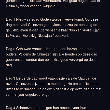
gerechten geofferd aan voorouders. Het getal negen staat in
China symbool voor eeuwigheid.
Dag 1 Nieuwjaarsdag Goden worden verwelkomd. Op deze
dag eten veel Chinezen geen vlees, dit zou tot een lang en
gelukkig leven leiden. Ze wensen elkaar ‘Xīnnián kuàilè’ (新年
快乐), wat ‘Gelukkig Nieuwjaar’ betekent.
Dag 2 Gehuwde vrouwen brengen een bezoek aan hun
ouders. Volgens de Chinezen zijn alle honden op deze dag
geboren, ze worden dan ook extra goed verzorgd op deze
dag.
Dag 3 De derde dag wordt vaak gezien als de ‘dag van de
ruzie’. Chinezen blijven thuis met het gezin om conflicten en
ruzies te vermijden. Ze geloven dat ruzie op deze dag de rest
van het jaar ongeluk brengt.
Dag 4 Schoonzonen betuigen hun respect voor hun