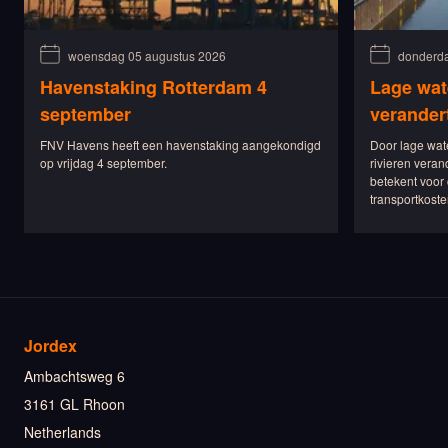
woensdag 05 augustus 2026
donderda
Havenstaking Rotterdam 4
Lage wat
september
verander
FNV Havens heeft een havenstaking aangekondigd
Door lage wat
op vrijdag 4 september.
rivieren veran
betekent voor 
transportkoste
Jordex
Ambachtsweg 6
3161 GL Rhoon
Netherlands