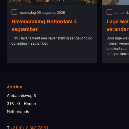
woensdag 05 augustus 2026
donderda
Havenstaking Rotterdam 4
Lage wat
september
verander
FNV Havens heeft een havenstaking aangekondigd
Door lage wat
op vrijdag 4 september.
rivieren veran
betekent voor 
transportkoste
Jordex
Ambachtsweg 6
3161 GL Rhoon
Netherlands
T
+31 (0)10 303 73 03