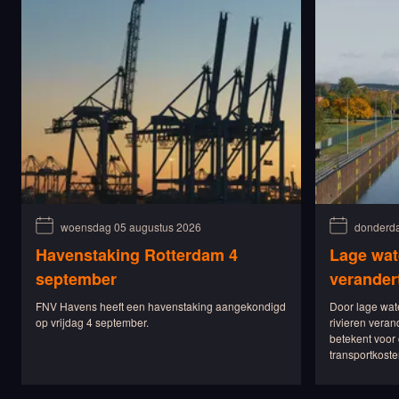
woensdag 05 augustus 2026
donderda
Havenstaking Rotterdam 4
Lage wat
september
verander
FNV Havens heeft een havenstaking aangekondigd
Door lage wat
op vrijdag 4 september.
rivieren veran
betekent voor 
transportkoste