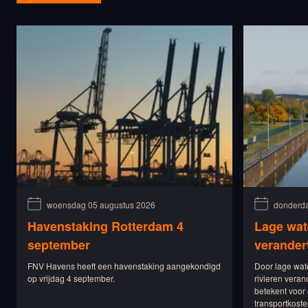
woensdag 05 augustus 2026
donderda
Havenstaking Rotterdam 4
Lage wat
september
verander
FNV Havens heeft een havenstaking aangekondigd
Door lage wat
op vrijdag 4 september.
rivieren veran
betekent voor 
transportkoste