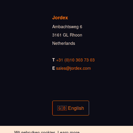
Jordex
Ambachtsweg 6
3161 GL Rhoon
Netherlands
T
+31 (0)10 303 73 03
E
sales@jordex.com
🇬🇧 English
Wij gebruiken cookies.
Learn more