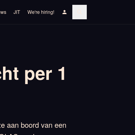
ews
JIT
We're hiring!
ht per 1
 ze aan boord van een