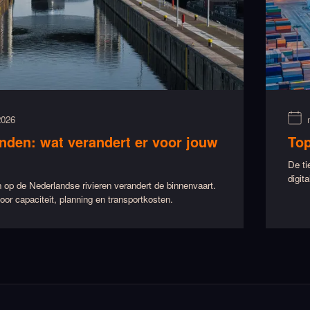
2026
nden: wat verandert er voor jouw
Top
De ti
digit
 op de Nederlandse rivieren verandert de binnenvaart.
oor capaciteit, planning en transportkosten.