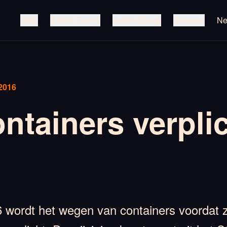
DNA
Jordex Family
Jordex Group
Services
N
2016
tainers verplic
16 wordt het wegen van containers voordat