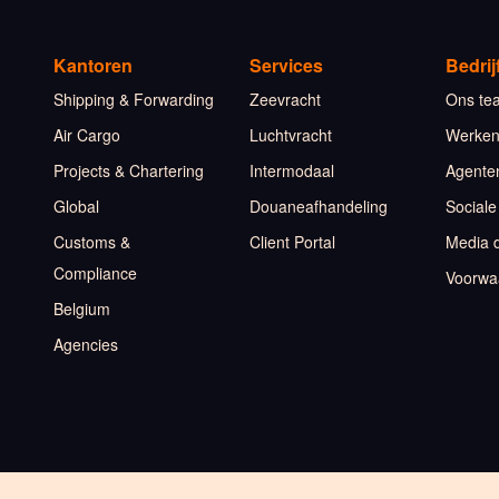
Kantoren
Services
Bedrij
Shipping & Forwarding
Zeevracht
Ons te
Air Cargo
Luchtvracht
Werken 
Projects & Chartering
Intermodaal
Agente
Global
Douaneafhandeling
Sociale
Customs &
Client Portal
Media 
Compliance
Voorwa
Belgium
Agencies