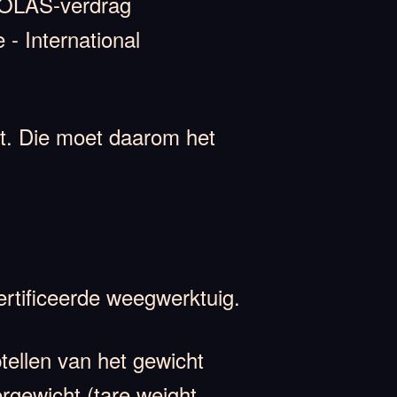
 SOLAS-verdrag
- International
ht. Die moet daarom het
rtificeerde weegwerktuig.
ellen van het gewicht
rgewicht (tare weight