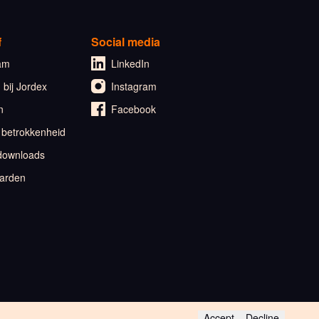
f
Social media
am
LinkedIn
bij Jordex
Instagram
n
Facebook
 betrokkenheid
downloads
arden
Accept
Decline