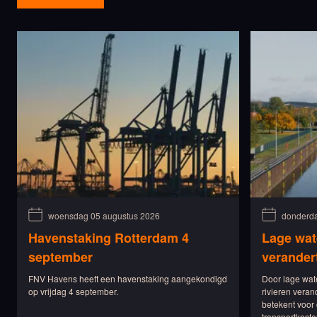
woensdag 05 augustus 2026
donderda
Havenstaking Rotterdam 4
Lage wat
september
verander
FNV Havens heeft een havenstaking aangekondigd
Door lage wat
op vrijdag 4 september.
rivieren veran
betekent voor 
transportkoste