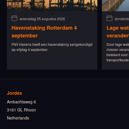
woensdag 05 augustus 2026
donderda
Havenstaking Rotterdam 4
Lage wat
september
verander
FNV Havens heeft een havenstaking aangekondigd
Door lage wat
op vrijdag 4 september.
rivieren veran
betekent voor 
transportkoste
Jordex
Ambachtsweg 6
3161 GL Rhoon
Netherlands